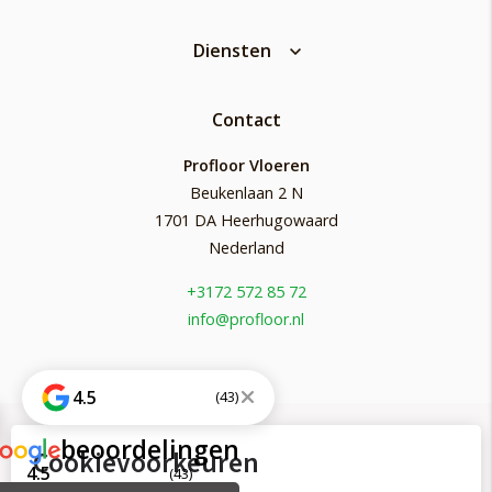
Diensten
Contact
Profloor Vloeren
Beukenlaan 2 N
1701 DA Heerhugowaard
Nederland
+3172 572 85 72
info@profloor.nl
4.5
(43)
beoordelingen
Cookievoorkeuren
© Profloor Vloeren
4.5
(43)